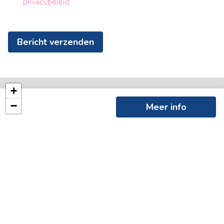
privacybeleid
.
Bericht verzenden
+
−
Meer info