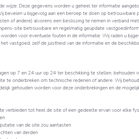
vende wijze. Deze gegevens worden u geheel ter informatie aangeb
. Wij bevelen u bijgevolg aan een beroep te doen op betrouwbare
alisten of andere) alvorens een beslissing te nemen in verband m
mpens-site betrouwbare en regelmatig geüpdate vastgoedinformat
worden voor eventuele fouten in de informatie. Wij raden u bijge
t het vastgoed, zelf de juistheid van de informatie en de beschik
gen op 7 en 24 uur op 24 ter beschikking te stellen, behouden 
te te onderbreken om technische redenen of andere. Wij behoud
delijk gehouden worden voor deze onderbrekingen en de mogelijk
e verbieden tot heel de site of een gedeelte ervan voor elke fys
den
putatie van de site zou aantasten
rechten van derden