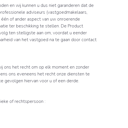
oden en wij kunnen u dus niet garanderen dat de
 professionele adviseurs (vastgoedmakelaars,
et één of ander aspect van uw onroerende
ie ter beschikking te stellen. De Product
volg ten stelligste aan om, voordat u eender
baarheid van het vastgoed na te gaan door contact
wij ons het recht om op elk moment en zonder
ens ons eveneens het recht onze diensten te
e gevolgen hiervan voor u of een derde.
ieke of rechtspersoon :