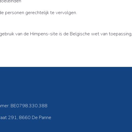
doeleinden
e personen gerechtelijk te vervolgen.
t gebruik van de Himpens-site is de Belgische wet van toepassing
mer: BE0798.330.388
traat 291, 8660 De Panne