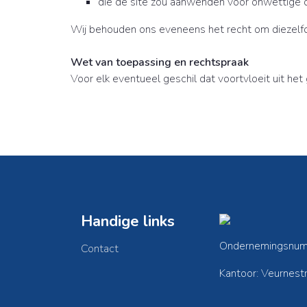
die de site zou aanwenden voor onwettige 
Wij behouden ons eveneens het recht om diezelfd
Wet van toepassing en rechtspraak
Voor elk eventueel geschil dat voortvloeit uit he
Handige links
Ondernemingsnum
Contact
Kantoor: Veurnes