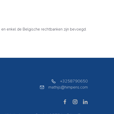
, en enkel de Belgische rechtbanken zijn bevoegd.
+3258790650
mathijs@himpens.com