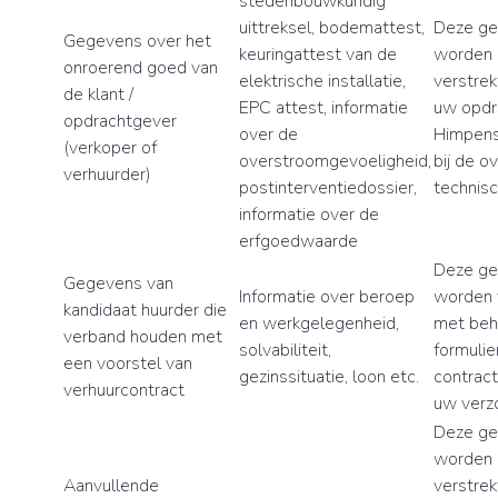
stedenbouwkundig
uittreksel, bodemattest,
Deze g
Gegevens over het
keuringattest van de
worden 
onroerend goed van
elektrische installatie,
verstrek
de klant /
EPC attest, informatie
uw opdr
opdrachtgever
over de
Himpens
(verkoper of
overstroomgevoeligheid,
bij de o
verhuurder)
postinterventiedossier,
technisc
informatie over de
erfgoedwaarde
Deze g
Gegevens van
Informatie over beroep
worden 
kandidaat huurder die
en werkgelegenheid,
met beh
verband houden met
solvabiliteit,
formulie
een voorstel van
gezinssituatie, loon etc.
contract
verhuurcontract
uw verzo
Deze g
worden 
Aanvullende
verstrek