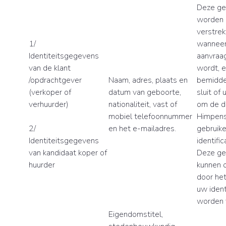
Deze g
worden 
verstrek
1/
wanneer 
Identiteitsgegevens
aanvraag
van de klant
wordt, 
/opdrachtgever
Naam, adres, plaats en
bemidde
(verkoper of
datum van geboorte,
sluit of 
verhuurder)
nationaliteit, vast of
om de d
mobiel telefoonnummer
Himpens 
2/
en het e-mailadres.
gebruike
Identiteitsgegevens
identific
van kandidaat koper of
Deze g
huurder
kunnen 
door het
uw ident
worden 
Eigendomstitel,