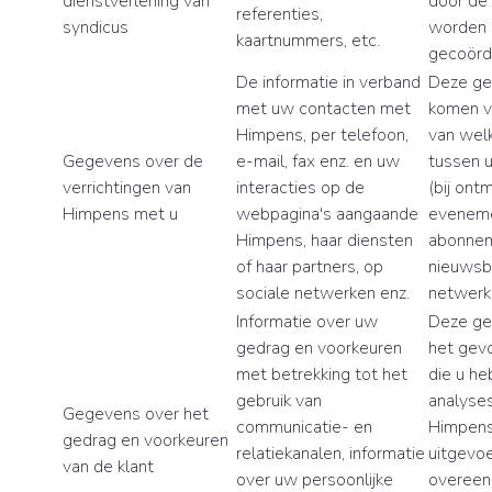
dienstverlening van
door de
referenties,
syndicus
worden
kaartnummers, etc.
gecoörd
De informatie in verband
Deze g
met uw contacten met
komen v
Himpens, per telefoon,
van wel
Gegevens over de
e-mail, fax enz. en uw
tussen 
verrichtingen van
interacties op de
(bij ont
Himpens met u
webpagina's aangaande
eveneme
Himpens, haar diensten
abonnem
of haar partners, op
nieuwsbr
sociale netwerken enz.
netwerk
Informatie over uw
Deze ge
gedrag en voorkeuren
het gev
met betrekking tot het
die u he
gebruik van
analyses
Gegevens over het
communicatie- en
Himpens 
gedrag en voorkeuren
relatiekanalen, informatie
uitgevoe
van de klant
over uw persoonlijke
overee