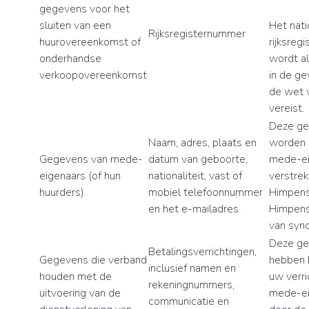
gegevens voor het
sluiten van een
Het nati
Rijksregisternummer
huurovereenkomst of
rijksreg
onderhandse
wordt al
verkoopovereenkomst
in de ge
de wet v
vereist.
Deze g
Naam, adres, plaats en
worden 
Gegevens van mede-
datum van geboorte,
mede-ei
eigenaars (of hun
nationaliteit, vast of
verstrek
huurders)
mobiel telefoonnummer
Himpen
en het e-mailadres.
Himpens
van synd
Deze g
Betalingsverrichtingen,
Gegevens die verband
hebben 
inclusief namen en
houden met de
uw verri
rekeningnummers,
uitvoering van de
mede-ei
communicatie en