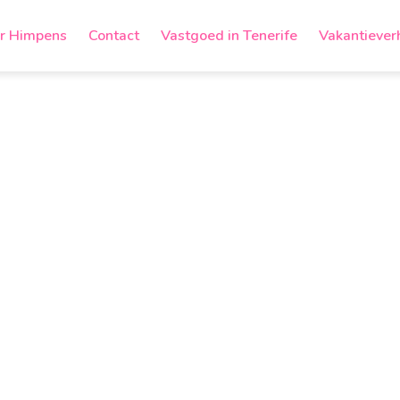
r Himpens
Contact
Vastgoed in Tenerife
Vakantiever