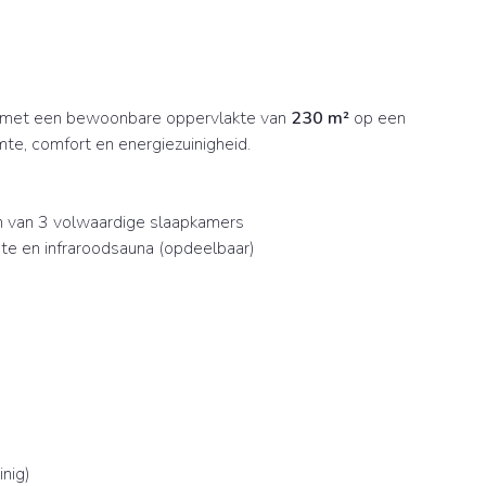
) met een bewoonbare oppervlakte van
230 m²
op een
te, comfort en energiezuinigheid.
n van 3 volwaardige slaapkamers
e en infraroodsauna (opdeelbaar)
nig)