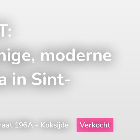
T:
nige, moderne
a in Sint-
aat 196A - Koksijde
Verkocht